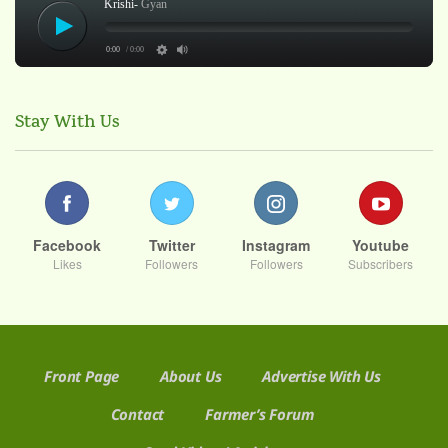
Krishi-
Gyan
0:00
/ 0:00
Stay With Us
Facebook
Twitter
Instagram
Youtube
Likes
Followers
Followers
Subscribers
Front Page
About Us
Advertise With Us
Contact
Farmer’s Forum