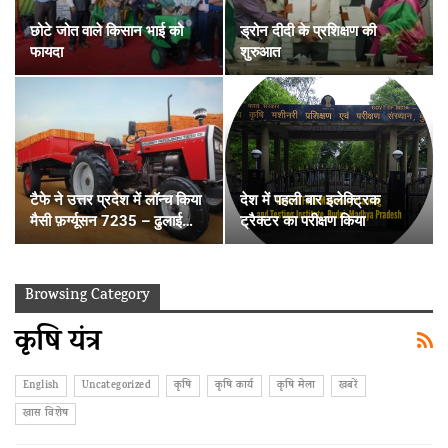
छोटे जोत वाले किसान भाई को
ड्रोन दीदी के प्रशिक्षण की
फायदा
शुरुआत
टैफे ने उत्तर प्रदेश में लॉन्च किया
देश में पहली बार इलेक्ट्रिक
मैसी फ़र्ग्यूसन 7235 – ढुलाई…
ट्रैक्टर का परीक्षण किया
Browsing Category
कृषि यंत्र
English
Uncategorized
कृषि
कृषि कार्य
कृषि मेला
खबरें
खास विशेष