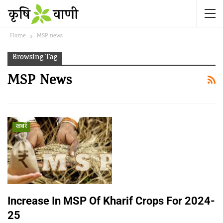
Home
MSP news
Browsing Tag
MSP News
खबरें
Increase In MSP Of Kharif Crops For 2024-
25