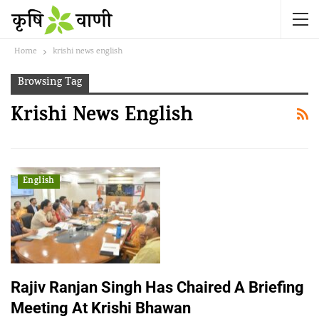
Home
krishi news english
Browsing Tag
Krishi News English
English
Rajiv Ranjan Singh Has Chaired A Briefing
Meeting At Krishi Bhawan