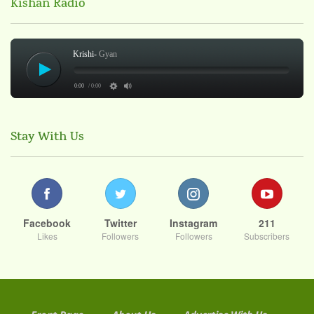
Kishan Radio
Krishi-
Gyan
0:00
/ 0:00
Stay With Us
Facebook
Twitter
Instagram
211
Likes
Followers
Followers
Subscribers