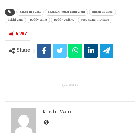
dhaan ki buaai
dhaan ki buaai sidhi vidhi
dhaan ki kism
krishi vani
paddy soing
paddy verities
seed soing machine
5,297
Share
- Sponsored -
Krishi Vani